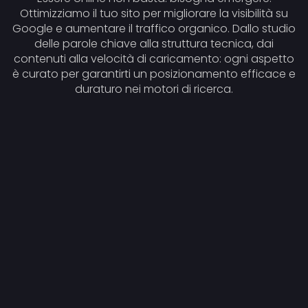
Ottimizziamo il tuo sito per migliorare la visibilità su
Google e aumentare il traffico organico. Dallo studio
delle parole chiave alla struttura tecnica, dai
contenuti alla velocità di caricamento: ogni aspetto
è curato per garantirti un posizionamento efficace e
duraturo nei motori di ricerca.
Analisi SEO tecnica e strategica
Ottimizzazione on-page (title, meta,
contenuti, struttura)
SEO copywriting e contenuti performanti
Strategie di posizionamento locale e
nazionale
Monitoraggio dei risultati nel tempo