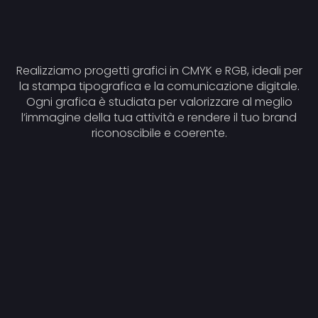
Realizziamo progetti grafici in CMYK e RGB, ideali per
la stampa tipografica e la comunicazione digitale.
Ogni grafica è studiata per valorizzare al meglio
l’immagine della tua attività e rendere il tuo brand
riconoscibile e coerente.
Loghi aziendali e rebranding
Cataloghi e brochure istituzionali o
promozionali
Volantini e pieghevoli pubblicitari
Manifesti e cartelloni 6x3