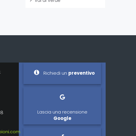
Vai di Verde
:
Richiedi un
preventivo
Lascia una recensione
28
Google
ioni.com