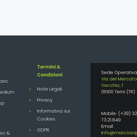
Termini &
Sede Operativa
Condizioni
Via del Mercato
asic
Vecchio, 1
Note Legali
05100 Terni (TR)
Medium
Privacy
op
Informativa sui
Mobile: (+39) 3
-
Cookies
73.21.849
Email:
GDPR
info@marcoscip
eo &