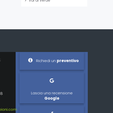
Vai di Verde
:
Richiedi un
preventivo
Lascia una recensione
28
Google
ioni.com