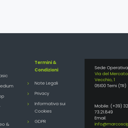
Termini &
Sede Operativa
Condizioni
Via del Mercato
asic
Vecchio, 1
Note Legali
05100 Terni (TR)
Medium
Privacy
op
Informativa sui
Mobile: (+39) 3
-
Cookies
73.21.849
Email:
GDPR
info@marcoscip
eo &