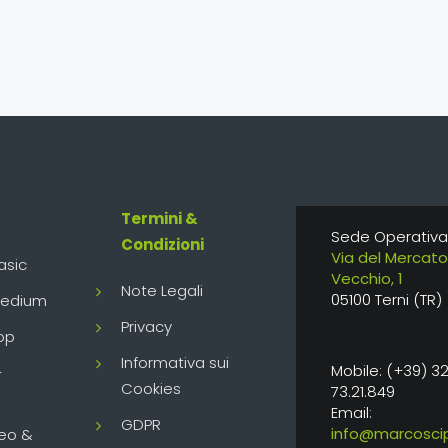
Termini &
Sede Operativa
Condizioni
Via del Mercato
asic
Vecchio, 1
Note Legali
05100 Terni (TR)
Medium
Privacy
op
Informativa sui
Mobile: (+39) 3
-
Cookies
73.21.849
Email:
GDPR
info@marcoscip
eo &