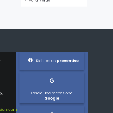
Vai di Verde
:
Richiedi un
preventivo
Lascia una recensione
28
Google
ioni.com